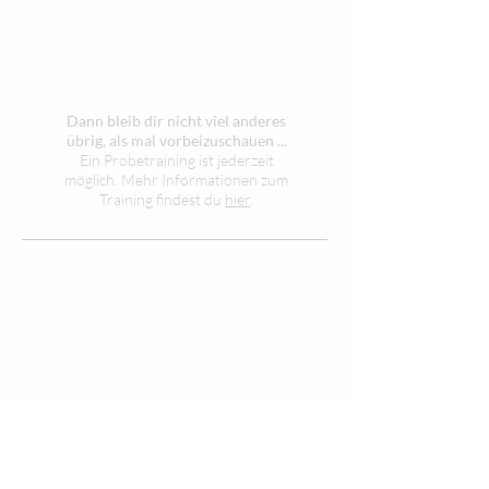
NEUGIERIG?
Dann bleib dir nicht viel anderes
übrig, als mal vorbeizuschauen ...
Ein Probetraining ist jederzeit
möglich.
Mehr Informationen zum
Training findest du
hier
.
Taekwon-Do Siegen
Barbaraweg 20
57076 Siegen-Weidenau
Taekwon-Do ist eine waffenlose,
kontaktfreie Kampfkunst aus Korea. In
Siegen wird die Variante von Kwon, Jae-
Hwa unter der Leitung von Max
Schlechtinger (3.Dan) gelehrt.