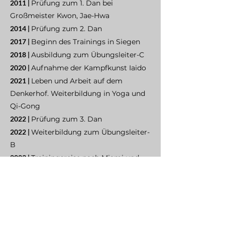
2011 |
Prüfung zum 1. Dan bei
Großmeister Kwon, Jae-Hwa
2014 |
Prüfung zum 2. Dan
2017 |
Beginn des Trainings in Siegen
2018 |
Ausbildung zum Übungsleiter-C
2020 |
Aufnahme der Kampfkunst Iaido
2021 |
Leben und Arbeit auf dem
Denkerhof. Weiterbildung in Yoga und
Qi-Gong
2022 |
Prüfung zum 3. Dan
2022 |
Weiterbildung zum Übungsleiter-
B
2023 |
Trainingsreise nach Miami und
NYC, Besuch bei Kwon, Jae-Hwa
2024 |
Beginn der Martial Hearts Reihe